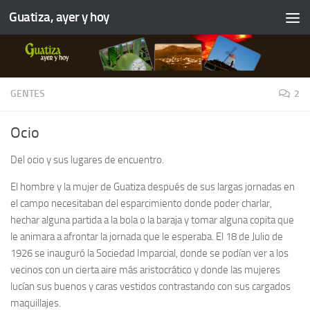
Guatiza, ayer y hoy
GENTES
2
Ocio
Del ocio y sus lugares de encuentro.
El hombre y la mujer de Guatiza después de sus largas jornadas en
el campo necesitaban del esparcimiento donde poder charlar,
hechar alguna partida a la bola o la baraja y tomar alguna copita que
le animara a afrontar la jornada que le esperaba. El 18 de Julio de
1926 se inauguró la Sociedad Imparcial, donde se podían ver a los
vecinos con un cierta aire más aristocrático y donde las mujeres
lucían sus buenos y caras vestidos contrastando con sus cargados
maquillajes.