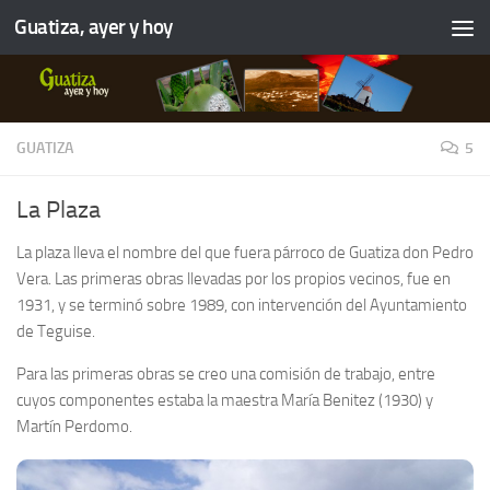
Guatiza, ayer y hoy
GUATIZA
5
La Plaza
La plaza lleva el nombre del que fuera párroco de Guatiza don Pedro
Vera. Las primeras obras llevadas por los propios vecinos, fue en
1931, y se terminó sobre 1989, con intervención del Ayuntamiento
de Teguise.
Para las primeras obras se creo una comisión de trabajo, entre
cuyos componentes estaba la maestra María Benitez (1930) y
Martín Perdomo.