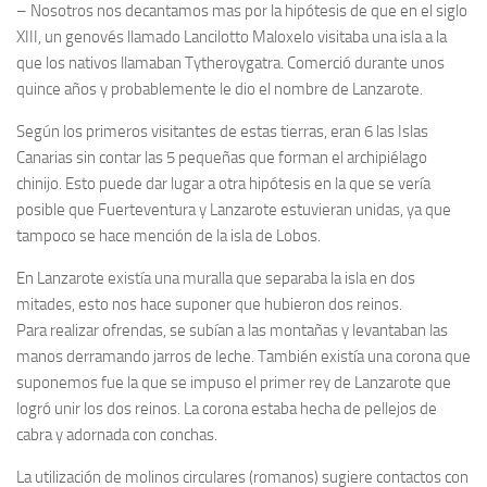
– Nosotros nos decantamos mas por la hipótesis de que en el siglo
XIII, un genovés llamado Lancilotto Maloxelo visitaba una isla a la
que los nativos llamaban Tytheroygatra. Comerció durante unos
quince años y probablemente le dio el nombre de Lanzarote.
Según los primeros visitantes de estas tierras, eran 6 las Islas
Canarias sin contar las 5 pequeñas que forman el archipiélago
chinijo. Esto puede dar lugar a otra hipótesis en la que se vería
posible que Fuerteventura y Lanzarote estuvieran unidas, ya que
tampoco se hace mención de la isla de Lobos.
En Lanzarote existía una muralla que separaba la isla en dos
mitades, esto nos hace suponer que hubieron dos reinos.
Para realizar ofrendas, se subían a las montañas y levantaban las
manos derramando jarros de leche. También existía una corona que
suponemos fue la que se impuso el primer rey de Lanzarote que
logró unir los dos reinos. La corona estaba hecha de pellejos de
cabra y adornada con conchas.
La utilización de molinos circulares (romanos) sugiere contactos con