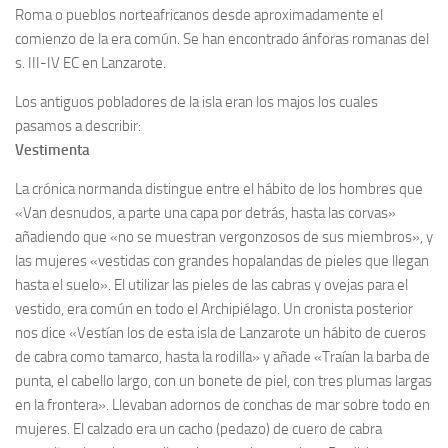
Roma o pueblos norteafricanos desde aproximadamente el
comienzo de la era común. Se han encontrado ánforas romanas del
s. III-IV EC en Lanzarote.
Los antiguos pobladores de la isla eran los majos los cuales
pasamos a describir:
Vestimenta
La crónica normanda distingue entre el hábito de los hombres que
«Van desnudos, a parte una capa por detrás, hasta las corvas»
añadiendo que «no se muestran vergonzosos de sus miembros», y
las mujeres «vestidas con grandes hopalandas de pieles que llegan
hasta el suelo». El utilizar las pieles de las cabras y ovejas para el
vestido, era común en todo el Archipiélago. Un cronista posterior
nos dice «Vestían los de esta isla de Lanzarote un hábito de cueros
de cabra como tamarco, hasta la rodilla» y añade «Traían la barba de
punta, el cabello largo, con un bonete de piel, con tres plumas largas
en la frontera». Llevaban adornos de conchas de mar sobre todo en
mujeres. El calzado era un cacho (pedazo) de cuero de cabra