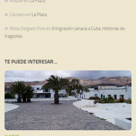
Raquel
en
La Plaza
Carnero
en
La Plaza
Rosa Delgado Pino
en
Emigración canaria a Cuba. Historias de
tragedias.
TE PUEDE INTERESAR…