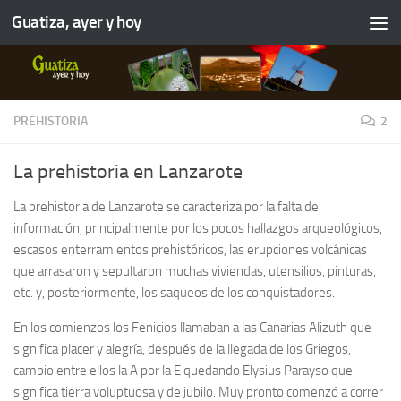
Guatiza, ayer y hoy
PREHISTORIA
2
La prehistoria en Lanzarote
La prehistoria de Lanzarote se caracteriza por la falta de
información, principalmente por los pocos hallazgos arqueológicos,
escasos enterramientos prehistóricos, las erupciones volcánicas
que arrasaron y sepultaron muchas viviendas, utensilios, pinturas,
etc. y, posteriormente, los saqueos de los conquistadores.
En los comienzos los Fenicios llamaban a las Canarias Alizuth que
significa placer y alegría, después de la llegada de los Griegos,
cambio entre ellos la A por la E quedando Elysius Parayso que
significa tierra voluptuosa y de jubilo. Muy pronto comenzó a correr