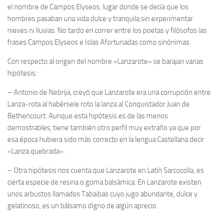
el nombre de Campos Elyseos, lugar donde se decía que los
hombres pasaban una vida dulce y tranquila sin experimentar
nieves ni lluvias. No tardo en correr entre los poetas y filósofos las
frases Campos Elyseos e Islas Afortunadas como sinónimas.
Con respecto al origen del nombre «Lanzarote» se barajan varias
hipótesis:
– Antonio de Nebrija, creyó que Lanzarote era una corrupción entre
Lanza-rota al habérsele roto la lanza al Conquistador Juan de
Bethencourt. Aunque esta hipótesis es de las menos
demostrables, tiene también otro perfil muy extraño ya que por
esa época hubiera sido más correcto en la lengua Castellana decir
«Lanza quebrada».
– Otra hipótesis nos cuenta que Lanzarote en Latín Sarcocolla, es
cierta especie de resina o goma balsámica. En Lanzarote existen
unos arbustos llamados Tabaibas cuyo jugo abundante, dulce y
gelatinoso, es un bálsamo digno de algún aprecio.