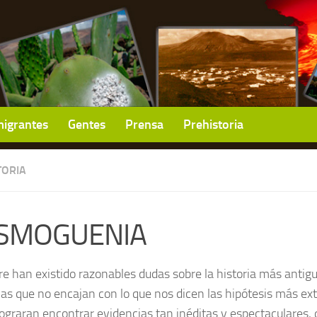
igrantes
Gentes
Prensa
Prehistoria
TORIA
SMOGUENIA
e han existido razonables dudas sobre la historia más antig
icas que no encajan con lo que nos dicen las hipótesis más 
lograran encontrar evidencias tan inéditas y espectaculares,