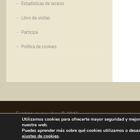
Estadísticas de acceso
Libro de visitas
Participa
Política de cookies
Guatiza, ayer y hoy © 2015
Utilizamos cookies para ofrecerte mayor seguridad y mejore
Contenidos: Varios autores
nuestra web.
Funciona con
- Diseñado con el
Tema Hueman
Puedes aprender más sobre qué cookies utilizamos o desact
ajustes de cookies
.