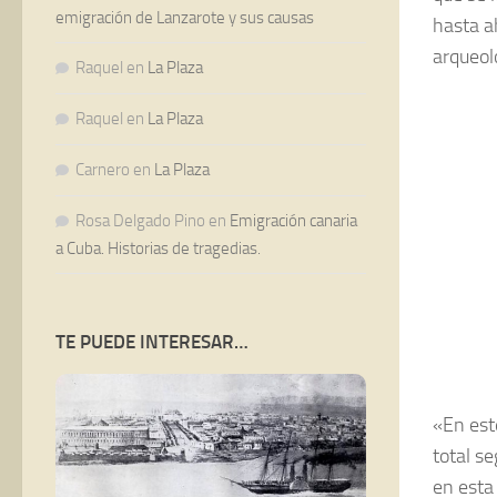
emigración de Lanzarote y sus causas
hasta a
arqueol
Raquel
en
La Plaza
Raquel
en
La Plaza
Carnero
en
La Plaza
Rosa Delgado Pino
en
Emigración canaria
a Cuba. Historias de tragedias.
TE PUEDE INTERESAR…
«En est
total s
en esta