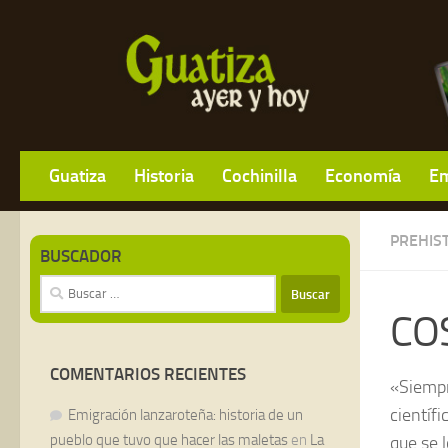
Guatiza
Historia
Cochinilla
Economía
Em
PREHIS
BUSCADOR
Buscar:
CO
COMENTARIOS RECIENTES
«Siempr
científ
Emigración lanzaroteña: historia de un
pueblo que tuvo que hacer las maletas
en
La
que se 