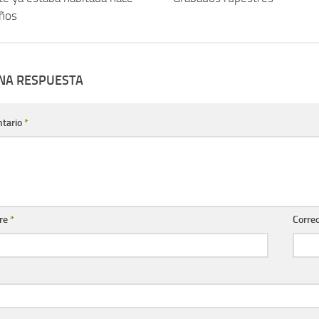
ños
UNA RESPUESTA
tario
*
re
*
Correo