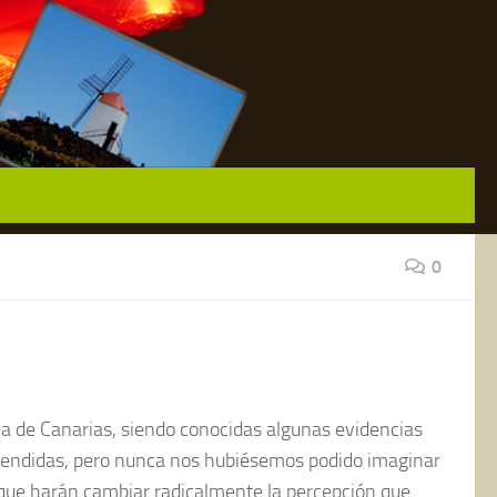
0
ua de Canarias, siendo conocidas algunas evidencias
extendidas, pero nunca nos hubiésemos podido imaginar
 que harán cambiar radicalmente la percepción que