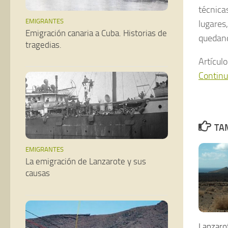
técnica
EMIGRANTES
lugares
Emigración canaria a Cuba. Historias de
quedand
tragedias.
Artícul
Continu
TAM
EMIGRANTES
La emigración de Lanzarote y sus
causas
Lanzaro