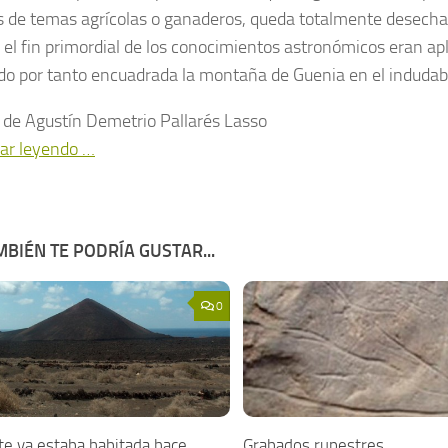
s de temas agrícolas o ganaderos, queda totalmente desecha
, el fin primordial de los conocimientos astronómicos eran apl
o por tanto encuadrada la montaña de Guenia en el indudable 
o de Agustín Demetrio Pallarés Lasso
ar leyendo …
BIÉN TE PODRÍA GUSTAR...
0
te ya estaba habitada hace
Grabados rupestres