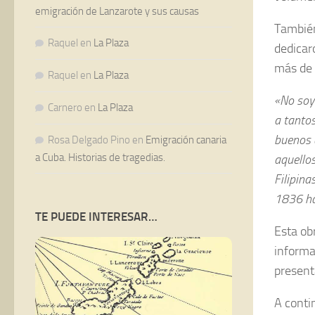
emigración de Lanzarote y sus causas
También
Raquel
en
La Plaza
dedicar
más de 
Raquel
en
La Plaza
«No soy 
Carnero
en
La Plaza
a tantos
buenos 
Rosa Delgado Pino
en
Emigración canaria
a Cuba. Historias de tragedias.
aquellos
Filipin
1836 has
TE PUEDE INTERESAR…
Esta ob
informa
present
A conti