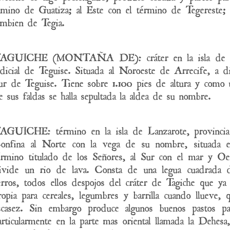
amino de Guatiza; al Este con el término de Tegereste;
ambien de Tegia.
AGUICHE (MONTAÑA DE): cráter en la isla de Lanza
udicial de Teguise. Situada al Noroeste de Arrecife, a di
ur de Teguise. Tiene sobre 1.100 pies de altura y como
e sus faldas se halla sepultada la aldea de su nombre.
AGUICHE: término en la isla de Lanzarote, provincia d
onfina al Norte con la vega de su nombre, situada e
érmino titulado de los Señores, al Sur con el mar y Oe
ivide un rio de lava. Consta de una legua cuadrada de
erros, todos ellos despojos del cráter de Tagiche que ya
ropia para cereales, legumbres y barrilla cuando llueve,
scasez. Sin embargo produce algunos buenos pastos pa
articularmente en la parte mas oriental llamada la Dehes