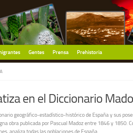
igrantes
Gentes
Prensa
Prehistoria
IA
tiza en el Diccionario Mad
ionario geográfico-estadístico-histórico de España y sus pos
na obra publicada por Pascual Madoz entre 1846 y 1850. 
es, analiza todas las poblaciones de España.