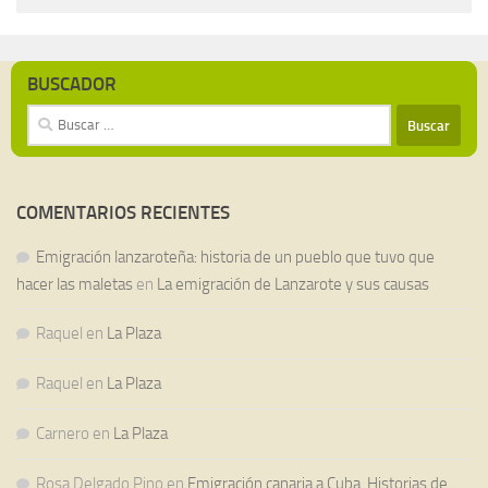
BUSCADOR
Buscar:
COMENTARIOS RECIENTES
Emigración lanzaroteña: historia de un pueblo que tuvo que
hacer las maletas
en
La emigración de Lanzarote y sus causas
Raquel
en
La Plaza
Raquel
en
La Plaza
Carnero
en
La Plaza
Rosa Delgado Pino
en
Emigración canaria a Cuba. Historias de