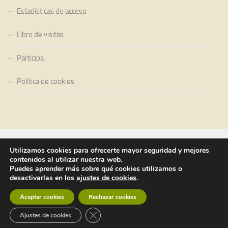
Estadísticas de acceso
Libro de visitas
Participa
Política de cookies
Utilizamos cookies para ofrecerte mayor seguridad y mejores
contenidos al utilizar nuestra web.
Puedes aprender más sobre qué cookies utilizamos o
Guatiza, ayer y hoy © 2015
desactivarlas en los
ajustes de cookies
.
Contenidos: Varios autores
Aceptar cookies
Rechazar cookies
Funciona con
- Diseñado con el
Tema Hueman
Cerrar el banner de cookies RGPD
Ajustes de cookies