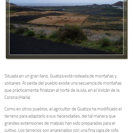
Situada en un gran llano, Guatiza está rodeada de montañas y
volcanes. Al oeste del pueblo existe una secuencia de montañas
que prácticamente finalizan al norte de la isla, en el Volcán de la
Corona (Haría).
Como en otros pueblos, el agricultor de Guatiza ha modificado el
terreno para adaptarlo a sus necesidades, del tal manera que
grandes extensiones de malpaís han sido preparadas para el
cultivo. Los terrenos son enarenados con una fina capa de rofe