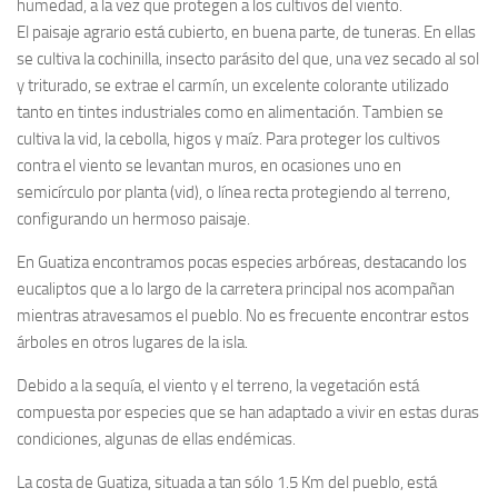
humedad, a la vez que protegen a los cultivos del viento.
El paisaje agrario está cubierto, en buena parte, de tuneras. En ellas
se cultiva la cochinilla, insecto parásito del que, una vez secado al sol
y triturado, se extrae el carmín, un excelente colorante utilizado
tanto en tintes industriales como en alimentación. Tambien se
cultiva la vid, la cebolla, higos y maíz. Para proteger los cultivos
contra el viento se levantan muros, en ocasiones uno en
semicírculo por planta (vid), o línea recta protegiendo al terreno,
configurando un hermoso paisaje.
En Guatiza encontramos pocas especies arbóreas, destacando los
eucaliptos que a lo largo de la carretera principal nos acompañan
mientras atravesamos el pueblo. No es frecuente encontrar estos
árboles en otros lugares de la isla.
Debido a la sequía, el viento y el terreno, la vegetación está
compuesta por especies que se han adaptado a vivir en estas duras
condiciones, algunas de ellas endémicas.
La costa de Guatiza, situada a tan sólo 1.5 Km del pueblo, está