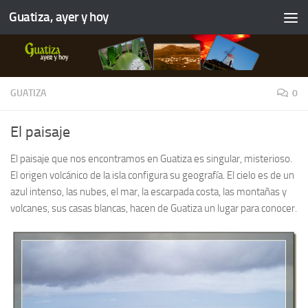
Guatiza, ayer y hoy
GUATIZA
0
El paisaje
El paisaje que nos encontramos en Guatiza es singular, misterioso.
El origen volcánico de la isla configura su geografía. El cielo es de un
azul intenso, las nubes, el mar, la escarpada costa, las montañas y
volcanes, sus casas blancas, hacen de Guatiza un lugar para conocer.