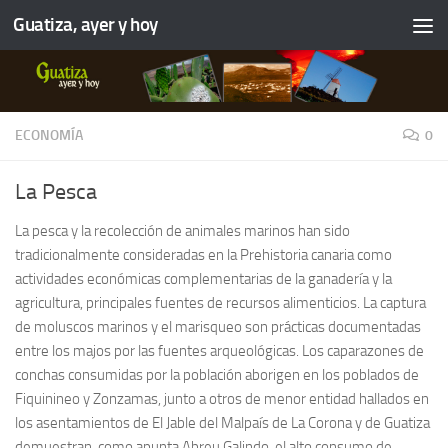
Guatiza, ayer y hoy
ECONOMÍA
0
La Pesca
La pesca y la recolección de animales marinos han sido
tradicionalmente consideradas en la Prehistoria canaria como
actividades económicas complementarias de la ganadería y la
agricultura, principales fuentes de recursos alimenticios. La captura
de moluscos marinos y el marisqueo son prácticas documentadas
entre los majos por las fuentes arqueológicas. Los caparazones de
conchas consumidas por la población aborigen en los poblados de
Fiquinineo y Zonzamas, junto a otros de menor entidad hallados en
los asentamientos de El Jable del Malpaís de La Corona y de Guatiza
demuestran, como apunta Abreu Galindo, el alto consumo de