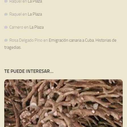
Raquel
en
La Plaza
Raquel
en
La Plaza
Carnero
en
La Plaza
Rosa Delgado Pino
en
Emigración canaria a Cuba. Historias de
tragedias.
TE PUEDE INTERESAR…